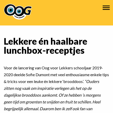
Overslaan
Hoofdnavigatie
en
naar
de
inhoud
gaan
Lekkere én haalbare
lunchbox-receptjes
Voor de lancering van Oog voor Lekkers schooljaar 2019-
2020 deelde Sofie Dumont met veel enthousiasme enkele tips
& tricks voor een leuke én lekkere ‘brooddoos’.
“Ouders
zitten nog vaak om inspiratie verlegen als het op de
dagelijkse brooddoos aankomt. Of ze hebben ’s morgens
geen tijd om groenten te snijden en fruit te schillen. Heel
begrijpelijk allemaal. Daarom ben ik zelf ook fan van