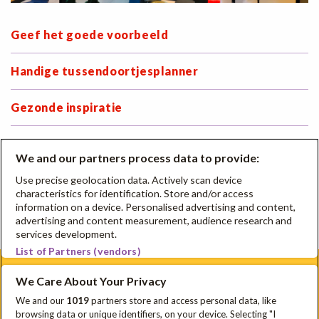
Geef het goede voorbeeld
Handige tussendoortjesplanner
Gezonde inspiratie
Breng je ouder-skills op smaak!
We and our partners process data to provide:
Overtuig je school
Use precise geolocation data. Actively scan device
characteristics for identification. Store and/or access
information on a device. Personalised advertising and content,
Waarom Oog voor Lekkers een slimme keuze is
advertising and content measurement, audience research and
services development.
List of Partners (vendors)
We Care About Your Privacy
Schrijf je in voor onze nieuwsbrief
We and our
1019
partners store and access personal data, like
browsing data or unique identifiers, on your device. Selecting "I