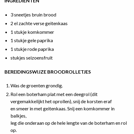
INGREDIËNTEN
3 sneetjes bruin brood
2 el zachte verse geitenkaas
1 stukje komkommer
1 stukje gele paprika
1 stukje rode paprika
stukjes seizoensfruit
BEREIDINGSWIJZE BROODROLLETJES
Was de groenten grondig.
Rol een boterham plat met een deegrol (dit
vergemakkelijkt het oprollen), snij de korsten eraf
en smeer in met geitenkaas. Snij een komkommer in
balkjes,
leg die onderaan op de hele lengte van de boterham en rol
op.