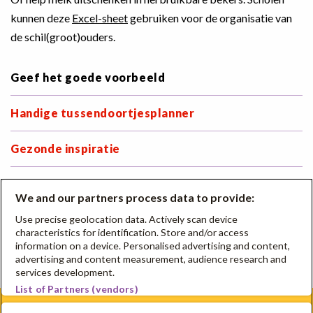
kunnen deze
Excel-sheet
gebruiken voor de organisatie van
de schil(groot)ouders.
Geef het goede voorbeeld
Handige tussendoortjesplanner
Gezonde inspiratie
Breng je ouder-skills op smaak!
We and our partners process data to provide:
Overtuig je school
Use precise geolocation data. Actively scan device
characteristics for identification. Store and/or access
information on a device. Personalised advertising and content,
Waarom Oog voor Lekkers een slimme keuze is
advertising and content measurement, audience research and
services development.
List of Partners (vendors)