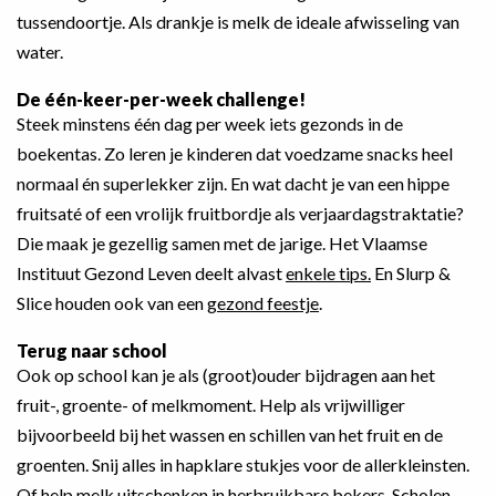
tussendoortje. Als drankje is melk de ideale afwisseling van
water.
De één-keer-per-week challenge!
Steek minstens één dag per week iets gezonds in de
boekentas. Zo leren je kinderen dat voedzame snacks heel
normaal én superlekker zijn. En wat dacht je van een hippe
fruitsaté of een vrolijk fruitbordje als verjaardagstraktatie?
Die maak je gezellig samen met de jarige. Het Vlaamse
Instituut Gezond Leven deelt alvast
enkele tips.
En Slurp &
Slice houden ook van een
gezond feestje
.
Terug naar school
Ook op school kan je als (groot)ouder bijdragen aan het
fruit-, groente- of melkmoment. Help als vrijwilliger
bijvoorbeeld bij het wassen en schillen van het fruit en de
groenten. Snij alles in hapklare stukjes voor de allerkleinsten.
Of help melk uitschenken in herbruikbare bekers. Scholen