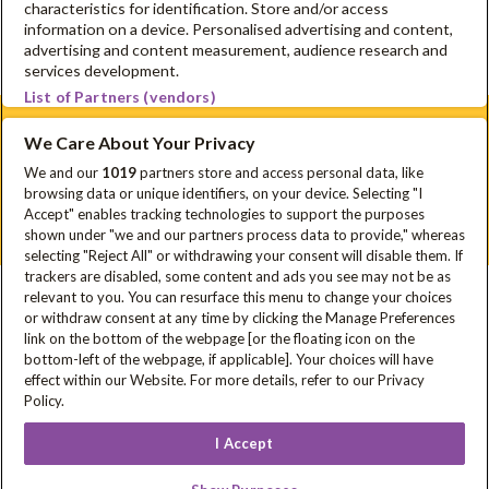
characteristics for identification. Store and/or access
3. Start met de bedeling van fruit, groenten en/of zuivel
information on a device. Personalised advertising and content,
Smakelijk!
advertising and content measurement, audience research and
services development.
List of Partners (vendors)
We Care About Your Privacy
Schrijf je in voor onze nieuwsbrief
We and our
1019
partners store and access personal data, like
browsing data or unique identifiers, on your device. Selecting "I
Disclaimer
Privacyverklaring
Cookie Policy
FAQ
Accept" enables tracking technologies to support the purposes
Sitemap
shown under "we and our partners process data to provide," whereas
selecting "Reject All" or withdrawing your consent will disable them. If
trackers are disabled, some content and ads you see may not be as
relevant to you. You can resurface this menu to change your choices
In samenwerking met
or withdraw consent at any time by clicking the Manage Preferences
link on the bottom of the webpage [or the floating icon on the
bottom-left of the webpage, if applicable]. Your choices will have
effect within our Website. For more details, refer to our Privacy
Met steun van
Policy.
I Accept