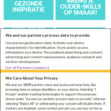
BRENG JE
GEZONDE
OUDER-SKILLS
INSPIRATIE
OP SMAAK!
GEEF JOUW
WAAROM OOG
SCHOOL EEN
We and our partners process data to provide:
VOOR LEKKERS
GEZOND
EEN SLIMME
Use precise geolocation data. Actively scan device
DUWTJE IN DE
characteristics for identification. Store and/or access
KEUZE IS
RUG!
information on a device. Personalised advertising and content,
advertising and content measurement, audience research and
services development.
List of Partners (vendors)
We Care About Your Privacy
Schrijf je in voor onze nieuwsbrief
We and our
1019
partners store and access personal data, like
browsing data or unique identifiers, on your device. Selecting "I
Disclaimer
Privacyverklaring
Cookie Policy
FAQ
Accept" enables tracking technologies to support the purposes
Sitemap
shown under "we and our partners process data to provide," whereas
selecting "Reject All" or withdrawing your consent will disable them. If
trackers are disabled, some content and ads you see may not be as