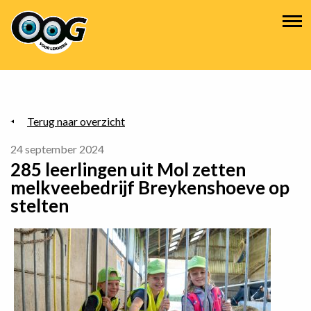
Overslaan
Hoofdnavigatie
en
naar
de
inhoud
gaan
Terug naar overzicht
24 september 2024
285 leerlingen uit Mol zetten
melkveebedrijf Breykenshoeve op
stelten