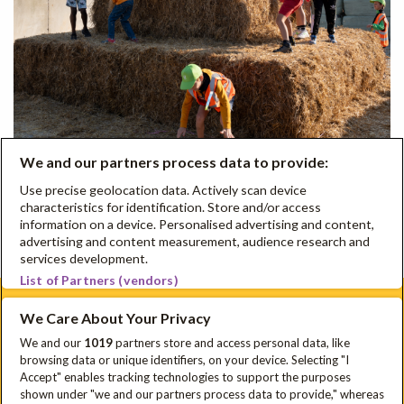
We and our partners process data to provide:
Use precise geolocation data. Actively scan device
characteristics for identification. Store and/or access
information on a device. Personalised advertising and content,
advertising and content measurement, audience research and
services development.
List of Partners (vendors)
We Care About Your Privacy
Schrijf je in voor onze nieuwsbrief
We and our
1019
partners store and access personal data, like
browsing data or unique identifiers, on your device. Selecting "I
Disclaimer
Privacyverklaring
Cookie Policy
FAQ
Accept" enables tracking technologies to support the purposes
Sitemap
shown under "we and our partners process data to provide," whereas