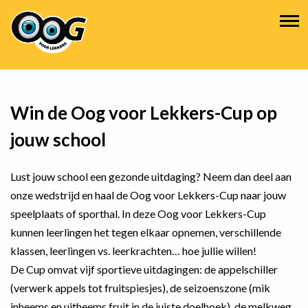
Overslaan
Hoofdnavigatie
en
naar
de
inhoud
gaan
Win de Oog voor Lekkers-Cup op
jouw school
Lust jouw school een gezonde uitdaging? Neem dan deel aan
onze wedstrijd en haal de Oog voor Lekkers-Cup naar jouw
speelplaats of sporthal. In deze Oog voor Lekkers-Cup
kunnen leerlingen het tegen elkaar opnemen, verschillende
klassen, leerlingen vs. leerkrachten… hoe jullie willen!
De Cup omvat vijf sportieve uitdagingen: de appelschiller
(verwerk appels tot fruitspiesjes), de seizoenszone (mik
inheems en uitheems fruit in de juiste doelhoek), de melkweg