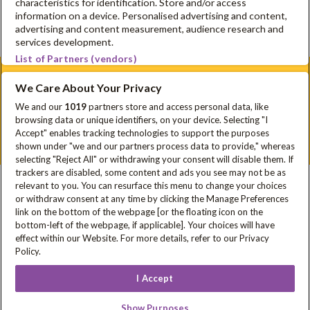
characteristics for identification. Store and/or access
information on a device. Personalised advertising and content,
advertising and content measurement, audience research and
services development.
List of Partners (vendors)
We Care About Your Privacy
Schrijf je in voor onze nieuwsbrief
We and our
1019
partners store and access personal data, like
browsing data or unique identifiers, on your device. Selecting "I
Disclaimer
Privacyverklaring
Cookie Policy
FAQ
Accept" enables tracking technologies to support the purposes
Sitemap
shown under "we and our partners process data to provide," whereas
selecting "Reject All" or withdrawing your consent will disable them. If
trackers are disabled, some content and ads you see may not be as
relevant to you. You can resurface this menu to change your choices
In samenwerking met
or withdraw consent at any time by clicking the Manage Preferences
link on the bottom of the webpage [or the floating icon on the
bottom-left of the webpage, if applicable]. Your choices will have
effect within our Website. For more details, refer to our Privacy
Met steun van
Policy.
I Accept
Show Purposes