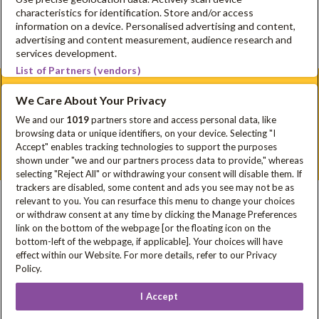
kan van maandag 2 tot maandag 30 september, voor 10 of
characteristics for identification. Store and/or access
20 weken Oog voor Lekkers. Dat kan heel gemakkelijk
information on a device. Personalised advertising and content,
advertising and content measurement, audience research and
hier!
services development.
List of Partners (vendors)
We Care About Your Privacy
Schrijf je in voor onze nieuwsbrief
We and our
1019
partners store and access personal data, like
browsing data or unique identifiers, on your device. Selecting "I
Disclaimer
Privacyverklaring
Cookie Policy
FAQ
Accept" enables tracking technologies to support the purposes
Sitemap
shown under "we and our partners process data to provide," whereas
selecting "Reject All" or withdrawing your consent will disable them. If
trackers are disabled, some content and ads you see may not be as
relevant to you. You can resurface this menu to change your choices
In samenwerking met
or withdraw consent at any time by clicking the Manage Preferences
link on the bottom of the webpage [or the floating icon on the
bottom-left of the webpage, if applicable]. Your choices will have
effect within our Website. For more details, refer to our Privacy
Met steun van
Policy.
I Accept