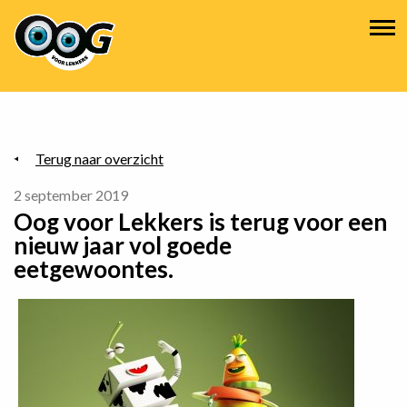
Overslaan
Hoofdnavigatie
en
naar
de
inhoud
gaan
Terug naar overzicht
2 september 2019
Oog voor Lekkers is terug voor een
nieuw jaar vol goede
eetgewoontes.