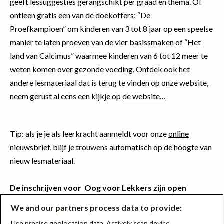
geeft lessuggesties gerangschikt per graad en thema. Of
ontleen gratis een van de doekoffers: “De
Proefkampioen” om kinderen van 3 tot 8 jaar op een speelse
manier te laten proeven van de vier basissmaken of “Het
land van Calcimus” waarmee kinderen van 6 tot 12 meer te
weten komen over gezonde voeding. Ontdek ook het
andere lesmateriaal dat is terug te vinden op onze website,
neem gerust al eens een kijkje op
de website…
Tip: als je je als leerkracht aanmeldt voor onze
online
nieuwsbrief
, blijf je trouwens automatisch op de hoogte van
nieuw lesmateriaal.
De inschrijven voor Oog voor Lekkers zijn open
We and our partners process data to provide:
Zo veel gezonde ideeën, dat lust toch iedereen? Inschrijven
Use precise geolocation data. Actively scan device