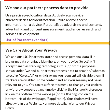
We and our partners process data to provide:
Eerste hulp bij moeilijke eters
Use precise geolocation data. Actively scan device
characteristics for identification. Store and/or access
information on a device. Personalised advertising and content,
Is suiker in fruit gezonder dan andere suiker?
advertising and content measurement, audience research and
services development.
List of Partners (vendors)
We Care About Your Privacy
Schrijf je in voor onze nieuwsbrief
We and our
1019
partners store and access personal data, like
browsing data or unique identifiers, on your device. Selecting "I
Disclaimer
Privacyverklaring
Cookie Policy
FAQ
Accept" enables tracking technologies to support the purposes
Sitemap
shown under "we and our partners process data to provide," whereas
selecting "Reject All" or withdrawing your consent will disable them. If
trackers are disabled, some content and ads you see may not be as
relevant to you. You can resurface this menu to change your choices
In samenwerking met
or withdraw consent at any time by clicking the Manage Preferences
link on the bottom of the webpage [or the floating icon on the
bottom-left of the webpage, if applicable]. Your choices will have
effect within our Website. For more details, refer to our Privacy
Met steun van
Policy.