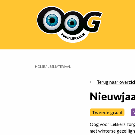
Overslaan
Hoofdnavigatie
en
naar
de
inhoud
gaan
HOME
LESMATERIAAL
Kruimelpad
Terug naar overzic
Nieuwjaa
Tweede graad
Oog voor Lekkers zorg
met winterse gezellig