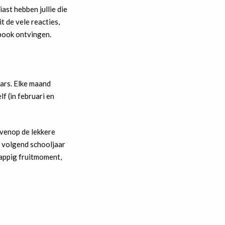
st hebben jullie die
t de vele reacties,
ebook ontvingen.
aars. Elke maand
f (in februari en
ovenop de lekkere
 volgend schooljaar
sappig fruitmoment,