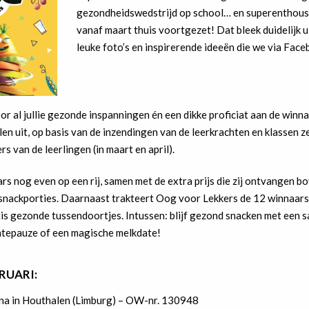
gezondheidswedstrijd op school… en superenthousia
vanaf maart thuis voortgezet! Dat bleek duidelijk ui
leuke foto’s en inspirerende ideeën die we via Fac
 al jullie gezonde inspanningen én een dikke proficiat aan de winn
en uit, op basis van de inzendingen van de leerkrachten en klassen zel
s van de leerlingen (in maart en april).
ars nog even op een rij, samen met de extra prijs die zij ontvangen b
nackporties. Daarnaast trakteert Oog voor Lekkers de 12 winnaars
is gezonde tussendoortjes. Intussen: blijf gezond snacken met een 
tepauze of een magische melkdate!
RUARI:
na in Houthalen (Limburg) – OW-nr. 130948