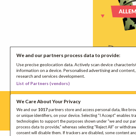
We and our partners process data to provide:
Use precise geolocation data. Actively scan device characterist
information on a device. Personalised advertising and conten
Traktatieboekje voorbeel
research and services development.
List of Partners (vendors)
We Care About Your Privacy
We and our
1017
partners store and access personal data, like bro
Schrijf je in voor onze nieuwsbrief
or unique identifiers, on your device. Selecting "I Accept" enables tr
technologies to support the purposes shown under "we and our par
process data to provide," whereas selecting "Reject All" or withdra
consent will disable them. If trackers are disabled, some content an