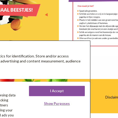
ics for identification. Store and/or access
t, advertising and content measurement, audience
d
I Accept
wsing data
Disclai
acking
Show Purposes
tners
wing your
d ads you